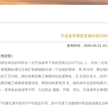
升温速率缓慢是烧结成功的
发布时间：2020-05-21 15:2
（热定型）
拉伸后的试样在一定升温速率下加热至熔点(327℃)以 上，并在一定
个树脂颗粒通过互相扩散熔融黏结成一个连续的整体，再 经冷却，聚合物
来的工艺过程。烧结使聚四氟乙烯膜的结晶度降低，无 定形区加大，起到“
的聚四氟乙烯膜将慢慢回缩，网状结构逐渐消 失。烧结条件也是影响膜片
致，使得各处收缩率不同，引起制品 翘曲、开裂。所以，升温速率足够缓
FE微孔膜与密实PTFE制品不同，其中充满了由微细纤维连接的微孔结