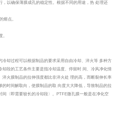
力下进行，以确保薄膜成孔的稳定性。根据不同的用途，热 处理还
脂的熔点。
度。
冷却过程可以根据制品的要求采用自由冷却、淬火等 多种方
冷却段的工艺条件主要是指冷却温度、停留时 间、冷风净化情
。淬火膜制品的拉伸强度都比非淬火处 理的高，而断裂伸长率
够的时间解取向，使膜制品的取 向度大大降低，导致制品的拉
时间〈即需要较长的冷却段〉。PTFE微孔膜一般是在净化空