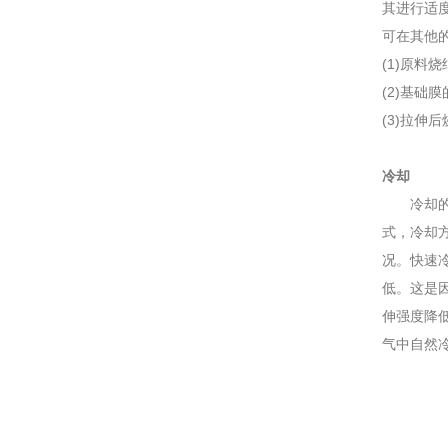
其进行适度
可在其他
(1)原
(2)基
(3)拉伸
冷却
冷却的目
式，冷却
况。快速
低。这是
伸强度降
气中自然