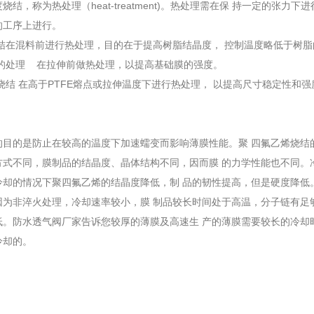
烧结，称为热处理（heat-treatment)。热处理需在保 持一定的张
的工序上进行。
料烧结在混料前进行热处理，目的在于提高树脂结晶度， 控制温度略低于树
础膜的处理 在拉伸前做热处理，以提高基础膜的强度。
后烧结 在高于PTFE熔点或拉伸温度下进行热处理， 以提高尺寸稳定性和强
的是防止在较高的温度下加速蠕变而影响薄膜性能。聚 四氟乙烯烧结的
方式不同，膜制品的结晶度、晶体结构不同，因而膜 的力学性能也不同。
冷却的情况下聚四氟乙烯的结晶度降低，制 品的韧性提高，但是硬度降低
因为非淬火处理，冷却速率较小，膜 制品较长时间处于高温，分子链有足
低。防水透气阀厂家告诉您较厚的薄膜及高速生 产的薄膜需要较长的冷却
冷却的。